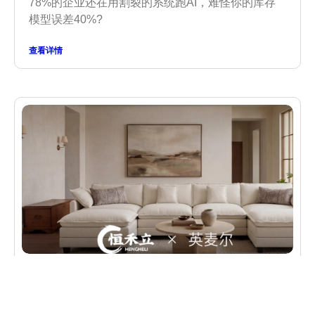
78%的企业还在用割裂的系统跑AI，难怪你的库存
模型误差40%?
查看详情
最新动态
英麦尔携手恒禾立，Supply Force赋能跨境电商家
具全链路升级