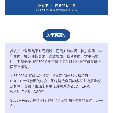
关于英麦尔
英麦尔业务聚焦于时尚领域，已为安踏集团、特步集团、李
宁集团、鄂尔多斯集团、绫致集团、森马集团、太平鸟集
团、斯凯奇集团等300多个市场主流品牌提供数字供应链协
同平台服务。
约35,000多家成品制造商、面辅料商已加入SUPPLY
FORCE产业社区的建设，系统链接全国40多家主流质量检
测机构、集成了市场上各主流外围系统如3D、ERP、
WMS、TMS、GSD等。
Supply Force 是鞋服行业数字供应链协同管理的最佳运营平
台。