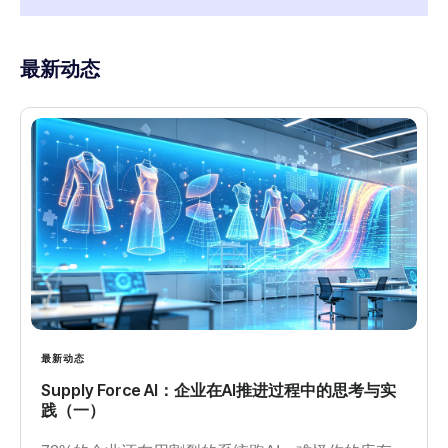
最新动态
最新动态
Supply Force Al：企业在Al推进过程中的思考与实
践（一）